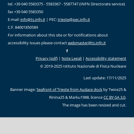
tel. +39 040 5583375 - 5583367 - 5587747 (INFN Directorate service)
fax +39 040 5583350
E-mail:
infn@ts.infn.it
| PEC:
trieste@pec.infn.it
C.F. 84001850589
For information about this site or for notifications about
accessibility issues please contact
webmaster@ts.infn.it
Privacy (pdf)
|
Note Legali
|
Accessibility statement
© 2019-2025 Istituto Nazionale di Fisica Nucleare
Last update: 17/11/2025
Banner image:
Seafront of Trieste from Audace dock
by Twice25 &
Rinina25 & Marku1988, licence
CC BY-SA 3.0
.
The image has been resized and cut.