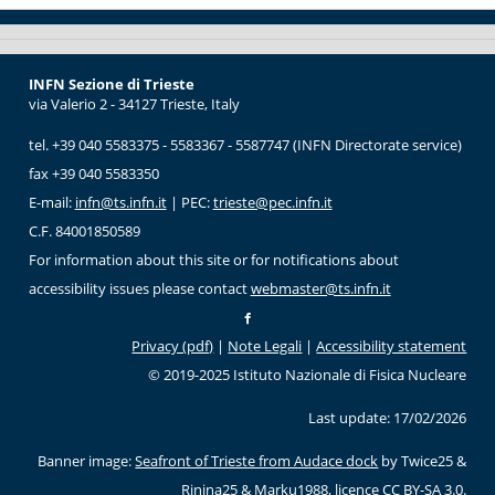
INFN Sezione di Trieste
via Valerio 2 - 34127 Trieste, Italy
tel. +39 040 5583375 - 5583367 - 5587747 (INFN Directorate service)
fax +39 040 5583350
E-mail:
infn@ts.infn.it
| PEC:
trieste@pec.infn.it
C.F. 84001850589
For information about this site or for notifications about
accessibility issues please contact
webmaster@ts.infn.it
Privacy (pdf)
|
Note Legali
|
Accessibility statement
© 2019-2025 Istituto Nazionale di Fisica Nucleare
Last update: 17/02/2026
Banner image:
Seafront of Trieste from Audace dock
by Twice25 &
Rinina25 & Marku1988, licence
CC BY-SA 3.0
.