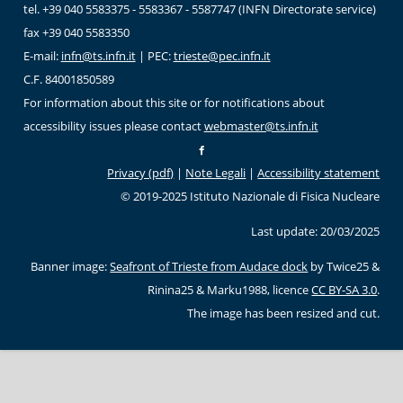
tel. +39 040 5583375 - 5583367 - 5587747 (INFN Directorate service)
fax +39 040 5583350
E-mail:
infn@ts.infn.it
| PEC:
trieste@pec.infn.it
C.F. 84001850589
For information about this site or for notifications about
accessibility issues please contact
webmaster@ts.infn.it
Privacy (pdf)
|
Note Legali
|
Accessibility statement
© 2019-2025 Istituto Nazionale di Fisica Nucleare
Last update: 20/03/2025
Banner image:
Seafront of Trieste from Audace dock
by Twice25 &
Rinina25 & Marku1988, licence
CC BY-SA 3.0
.
The image has been resized and cut.