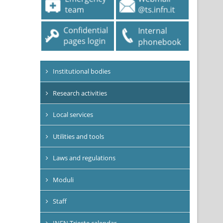
Institutional bodies
Research activities
Local services
Utilities and tools
Laws and regulations
Moduli
Staff
INFN Trieste calendar