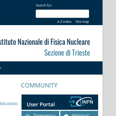
Search for:
A-Z index
Site map
stituto Nazionale di Fisica Nucleare
Sezione di Trieste
COMMUNITY
able version