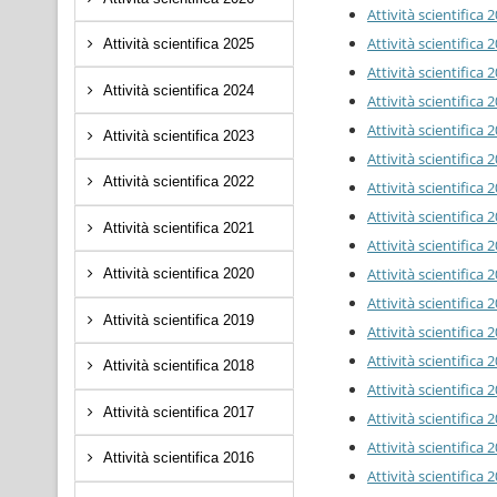
Attività scientifica 
Attività scientifica 
Attività scientifica 2025
Attività scientifica 
Attività scientifica 2024
Attività scientifica 
Attività scientifica 
Attività scientifica 2023
Attività scientifica 
Attività scientifica 2022
Attività scientifica 
Attività scientifica 
Attività scientifica 2021
Attività scientifica 
Attività scientifica 
Attività scientifica 2020
Attività scientifica 
Attività scientifica 2019
Attività scientifica 
Attività scientifica 
Attività scientifica 2018
Attività scientifica 
Attività scientifica 2017
Attività scientifica 
Attività scientifica 
Attività scientifica 2016
Attività scientifica 