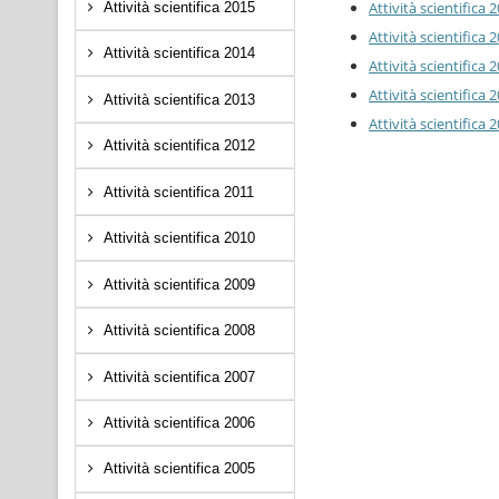
Attività scientifica 
Attività scientifica 2015
Attività scientifica 
Attività scientifica 2014
Attività scientifica 
Attività scientifica 
Attività scientifica 2013
Attività scientifica 
Attività scientifica 2012
Attività scientifica 2011
Attività scientifica 2010
Attività scientifica 2009
Attività scientifica 2008
Attività scientifica 2007
Attività scientifica 2006
Attività scientifica 2005