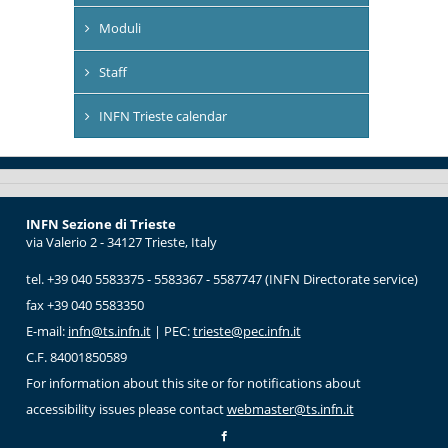
Moduli
Staff
INFN Trieste calendar
INFN Sezione di Trieste
via Valerio 2 - 34127 Trieste, Italy
tel. +39 040 5583375 - 5583367 - 5587747 (INFN Directorate service)
fax +39 040 5583350
E-mail:
infn@ts.infn.it
| PEC:
trieste@pec.infn.it
C.F. 84001850589
For information about this site or for notifications about
accessibility issues please contact
webmaster@ts.infn.it