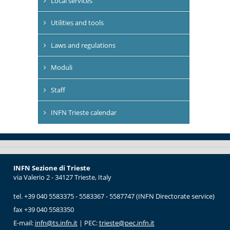
Local services
Utilities and tools
Laws and regulations
Moduli
Staff
INFN Trieste calendar
INFN Sezione di Trieste
via Valerio 2 - 34127 Trieste, Italy
tel. +39 040 5583375 - 5583367 - 5587747 (INFN Directorate service)
fax +39 040 5583350
E-mail:
infn@ts.infn.it
| PEC:
trieste@pec.infn.it