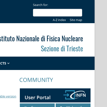
Search for:
A-Z index
Site map
stituto Nazionale di Fisica Nucleare
Sezione di Trieste
CTS
COMMUNITY
able version