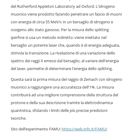
del Rutherford Appleton Laboratory ad Oxford. L'idrogeno
muonico viene prodotto facendo penetrare un fascio di muoni
con energia di circa 55 MeV/c in un bersaglio di idrogeno e
ossigeno allo stato gassoso. Per la misura dello splitting
iperfine si usa un metodo indiretto: viene iniettato nel
bersaglio un potente laser che, quando è di energia adeguata,
stimola la transizione. La rivelazione di una variazione dello
spettro dei raggi X emessi dal bersaglio, al variare dell'energia
del laser, permette di determinare l'energia dello splitting.
Questa sarà la prima misura del raggio di Zemach con idrogeno
muonico a raggiungere una accuratezza dell'1%. La misura
contribuirà ad una migliore comprensione della struttura del
protone e della sua descrizione tramite la elettrodinamica
quantistica, sfidando i limiti delle più precise predizioni
teoriche.
Sito dell’esperimento FAMU:
https://web.infn.it/FAMU/