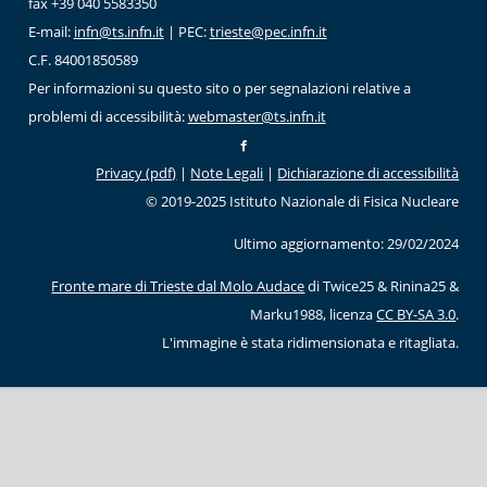
fax +39 040 5583350
E-mail:
infn@ts.infn.it
| PEC:
trieste@pec.infn.it
C.F. 84001850589
Per informazioni su questo sito o per segnalazioni relative a
problemi di accessibilità:
webmaster@ts.infn.it
Privacy (pdf)
|
Note Legali
|
Dichiarazione di accessibilità
© 2019-2025 Istituto Nazionale di Fisica Nucleare
Ultimo aggiornamento: 29/02/2024
Fronte mare di Trieste dal Molo Audace
di Twice25 & Rinina25 &
Marku1988, licenza
CC BY-SA 3.0
.
L'immagine è stata ridimensionata e ritagliata.