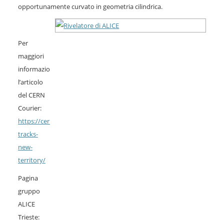
opportunamente curvato in geometria cilindrica.
Per
maggiori
informazioni,
l’articolo
del CERN
Courier:
https://cerncourier.com/a/alice-
tracks-
new-
territory/
Pagina
gruppo
ALICE
Trieste: