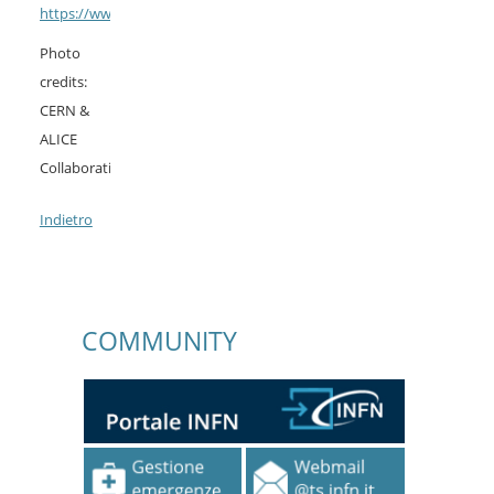
https://www.ts.infn.it/com/ricerca/gr3/alice
Photo
credits:
CERN &
ALICE
Collaboration
Indietro
COMMUNITY