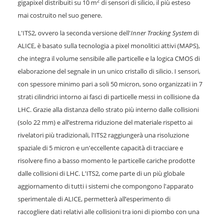
2
gigapixel distribuiti su 10 m
di sensori di silicio, il più esteso
mai costruito nel suo genere.
L'ITS2, ovvero la seconda versione dell'
Inner Tracking System
di
ALICE, è basato sulla tecnologia a pixel monolitici attivi (MAPS),
che integra il volume sensibile alle particelle e la logica CMOS di
elaborazione del segnale in un unico cristallo di silicio. I sensori,
con spessore minimo pari a soli 50 micron, sono organizzati in 7
strati cilindrici intorno ai fasci di particelle messi in collisione da
LHC. Grazie alla distanza dello strato più interno dalle collisioni
(solo 22 mm) e all’estrema riduzione del materiale rispetto ai
rivelatori più tradizionali, l'ITS2 raggiungerà una risoluzione
spaziale di 5 micron e un'eccellente capacità di tracciare e
risolvere fino a basso momento le particelle cariche prodotte
dalle collisioni di LHC. L'ITS2, come parte di un più globale
aggiornamento di tutti i sistemi che compongono l'apparato
sperimentale di ALICE, permetterà all’esperimento di
raccogliere dati relativi alle collisioni tra ioni di piombo con una