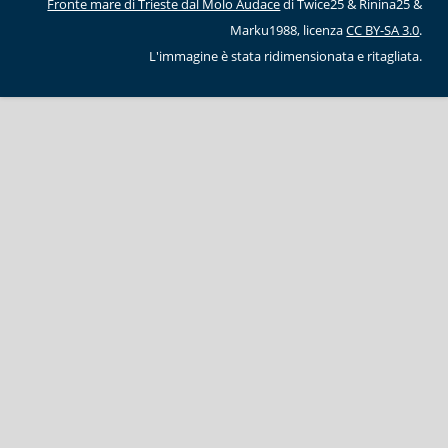
Fronte mare di Trieste dal Molo Audace
di Twice25 & Rinina25 &
Marku1988, licenza
CC BY-SA 3.0
.
L'immagine è stata ridimensionata e ritagliata.