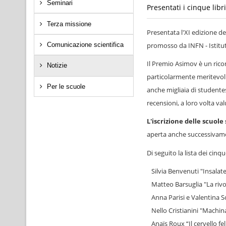
Seminari
Presentati i cinque libr
Terza missione
Presentata l'XI edizione d
promosso da INFN - Istitut
Comunicazione scientifica
Il Premio Asimov è un ricon
Notizie
particolarmente meritevoli 
Per le scuole
anche migliaia di studentess
recensioni, a loro volta va
L'iscrizione delle scuole
aperta anche successivam
Di seguito la lista dei cinq
Silvia Benvenuti "Insalate 
Matteo Barsuglia "La rivol
Anna Parisi e Valentina Sc
Nello Cristianini "Machina
Anaïs Roux “Il cervello fel