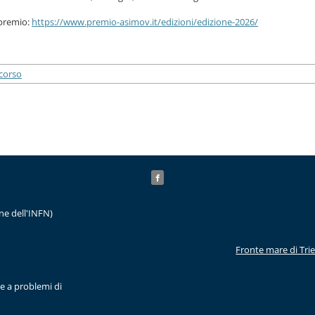
 premio:
https://www.premio-asimov.it/edizioni/edizione-2026/
ne dell'INFN)
Fronte mare di Tri
ve a problemi di