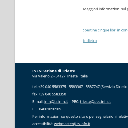
Maggiori informazioni sul
Indietro
INFN Sezione di Trieste
via Valerio 2 - 34127 Trieste, Italia
tel. +39 040 5583375 - 5583367 - 5587747 (Servizio Direzio
fax +39 040 5583350
E-mail:
infn@ts.infn.it
| PEC:
trieste@pec.infn.it
C.F. 84001850589
Per informazioni su questo sito o per segnalazioni relati
accessibilità:
webmaster@ts.infn.it