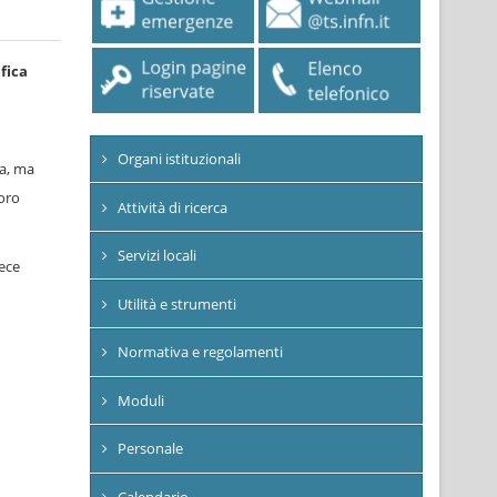
fica
Organi istituzionali
za, ma
loro
Attività di ricerca
Servizi locali
vece
Utilità e strumenti
Normativa e regolamenti
Moduli
Personale
Calendario