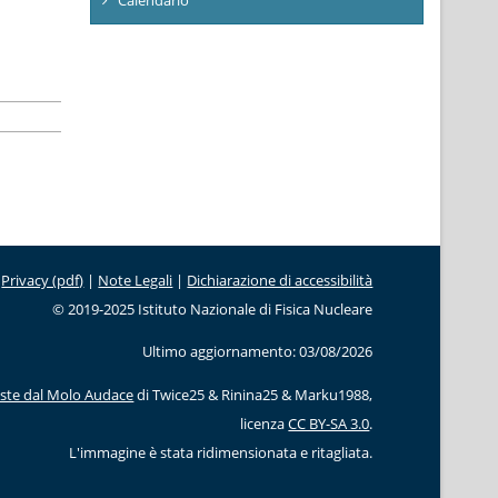
Privacy (pdf)
|
Note Legali
|
Dichiarazione di accessibilità
© 2019-2025 Istituto Nazionale di Fisica Nucleare
Ultimo aggiornamento: 03/08/2026
este dal Molo Audace
di Twice25 & Rinina25 & Marku1988,
licenza
CC BY-SA 3.0
.
L'immagine è stata ridimensionata e ritagliata.