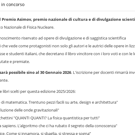
i in concorso
el
Premio Asimov, premio nazionale di cultura e di divulgazione scienti
o Nazionale di Fisica Nucleare.
oscimento riservato ad opere di divulgazione e di saggistica scientifica
che vede come protagonisti non solo gli autori e le autrici delle opere in liz
e e studenti italiani, che decretano il libro vincitore con i loro voti e con le 
lutate e premiate.
 sarà possibile sino al 30 Gennaio 2026
. L'iscrizione per docenti rimarrà in
ente.
ue libri scelti per questa edizione 2025/2026:
di matematica. Trentuno pezzi facili su arte, design e architettura"
uzione delle onde gravitazionali"
hettini "QUANTI QUANTI? La fisica quantistica per tutti"
 sapiens. L’algoritmo che ci ha rubato il segreto della conoscenza"
ice. Come si innamora, si sbaglia, si stressa e sogna”