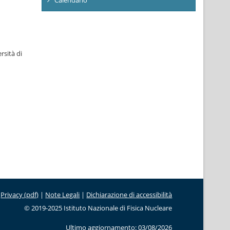
rsità di
Privacy (pdf)
|
Note Legali
|
Dichiarazione di accessibilità
© 2019-2025 Istituto Nazionale di Fisica Nucleare
Ultimo aggiornamento: 03/08/2026