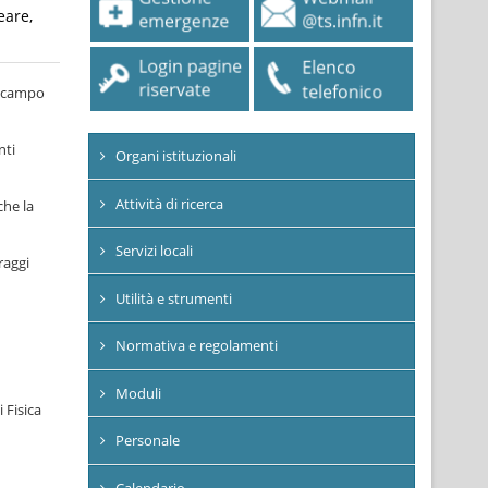
eare,
el campo
nti
Organi istituzionali
Attività di ricerca
che la
Servizi locali
raggi
Utilità e strumenti
Normativa e regolamenti
Moduli
 Fisica
Personale
Calendario