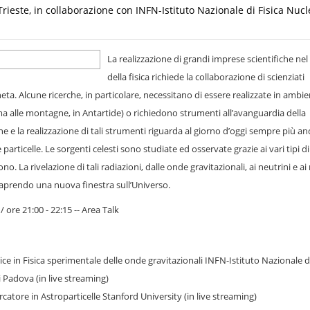
Trieste, in collaborazione con INFN-Istituto Nazionale di Fisica Nucl
La realizzazione di grandi imprese scientifiche n
della fisica richiede la collaborazione di scienziati
neta. Alcune ricerche, in particolare, necessitano di essere realizzate in ambie
 cima alle montagne, in Antartide) o richiedono strumenti all’avanguardia della
e e la realizzazione di tali strumenti riguarda al giorno d’oggi sempre più an
 particelle. Le sorgenti celesti sono studiate ed osservate grazie ai vari tipi di
. La rivelazione di tali radiazioni, dalle onde gravitazionali, ai neutrini e ai 
aprendo una nuova finestra sull’Universo.
ore 21:00 - 22:15 -- Area Talk
trice in Fisica sperimentale delle onde gravitazionali INFN-Istituto Nazionale di
 Padova (in live streaming)
ercatore in Astroparticelle Stanford University (in live streaming)