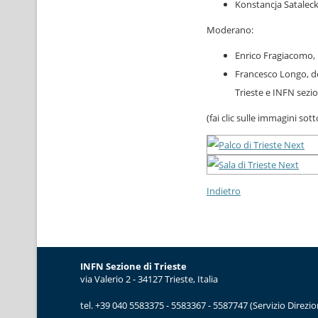
Konstancja Satalecka
Moderano:
Enrico Fragiacomo, r
Francesco Longo, del
Trieste e INFN sezio
(fai clic sulle immagini sot
Indietro
INFN Sezione di Trieste
via Valerio 2 - 34127 Trieste, Italia
tel. +39 040 5583375 - 5583367 - 5587747 (Servizio Direzio