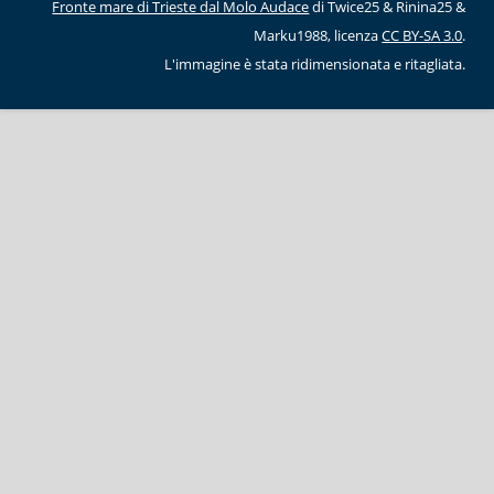
Fronte mare di Trieste dal Molo Audace
di Twice25 & Rinina25 &
Marku1988, licenza
CC BY-SA 3.0
.
L'immagine è stata ridimensionata e ritagliata.