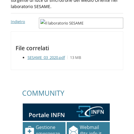
sorgente di luce di sincrotrone del Medio Oriente nel
laboratorio SESAME.
Indietro
File correlati
SESAME_03_2020.pdf
13 MB
COMMUNITY