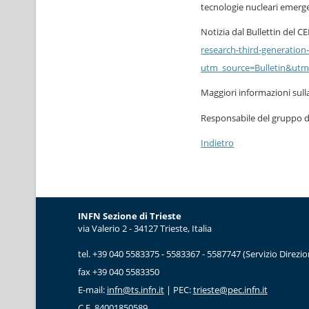
tecnologie nucleari emergen
Notizia dal Bullettin del CE
research-third-generation
utm_source=Bulletin&ut
Maggiori informazioni sull
Responsabile del gruppo di
Indietro
INFN Sezione di Trieste
via Valerio 2 - 34127 Trieste, Italia
tel. +39 040 5583375 - 5583367 - 5587747 (Servizio Direzio
fax +39 040 5583350
E-mail:
infn@ts.infn.it
| PEC:
trieste@pec.infn.it
C.F. 84001850589