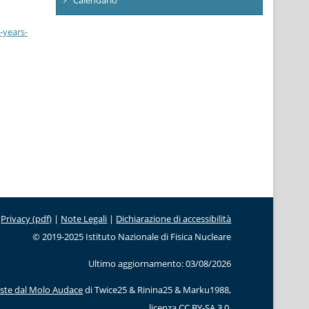
-years-
Privacy (pdf)
|
Note Legali
|
Dichiarazione di accessibilità
© 2019-2025 Istituto Nazionale di Fisica Nucleare
Ultimo aggiornamento: 03/08/2026
este dal Molo Audace
di Twice25 & Rinina25 & Marku1988,
licenza
CC BY-SA 3.0
.