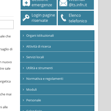
Organi istituzionali
nale che
Attività di ricerca
saglio di
Servizi locali
 un nuovo
Utilità e strumenti
tre sale
Normativa e regolamenti
ergetica
Moduli
nche mai
Personale
i alle
Calendario