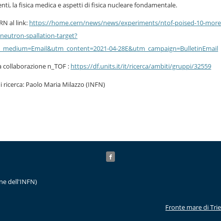
ti, la fisica medica e aspetti di fisica nucleare fondamentale.
RN al link:
https://home.cern/news/news/experiments/ntof-poised-10-more
-neutron-spallation-target?
m_medium=Email&utm_content=2021-04-28E&utm_campaign=BulletinEmail
a collaborazione n_TOF :
https://df.units.it/it/ricerca/ambiti/gruppi/32559
 ricerca: Paolo Maria Milazzo (INFN)
ne dell'INFN)
Fronte mare di Tri