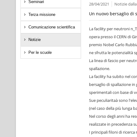
Seminari
28/04/2021
Notizie dall
Un nuovo bersaglio di s
Terza missione
Comunicazione scientifica
La facility per neutroni n_
opera presso il CERN di Gi
Notizie
premio Nobel Carlo Rubbia.
ne sfrutta le potenzialità 
Per le scuole
La linea di fascio per neutr
spallazione.
La facility ha subito nel c
bersaglio di spallazione in
sperimentali con base di vo
Sue peculiaritaà sono l'ele
(nel caso della più lunga ba
Nel corso degli anni ha re
realizzate in precedenza su
I principali filoni di ricer