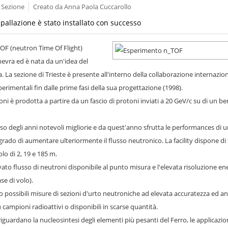
a Sezione
Creato da
Anna Paola Cuccarollo
pallazione è stato installato con successo
TOF (neutron Time Of Flight)
nevra ed è nata da un'idea del
 La sezione di Trieste è presente all'interno della collaborazione internazio
sperimentali fin dalle prime fasi della sua progettazione (1998).
oni è prodotta a partire da un fascio di protoni inviati a 20 GeV/c su di un ber
orso degli anni notevoli migliorie e da quest'anno sfrutta le performances di
 grado di aumentare ulteriormente il flusso neutronico. La facility dispone di 
lo di 2, 19 e 185 m.
vato flusso di neutroni disponibile al punto misura e l'elevata risoluzione en
se di volo).
so possibili misure di sezioni d'urto neutroniche ad elevata accuratezza ed a
 campioni radioattivi o disponibili in scarse quantità.
ca riguardano la nucleosintesi degli elementi più pesanti del Ferro, le applicazion