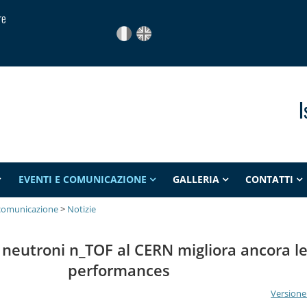
re
I
EVENTI E COMUNICAZIONE
GALLERIA
CONTATTI
 comunicazione
>
Notizie
er neutroni n_TOF al CERN migliora ancora l
performances
Versione