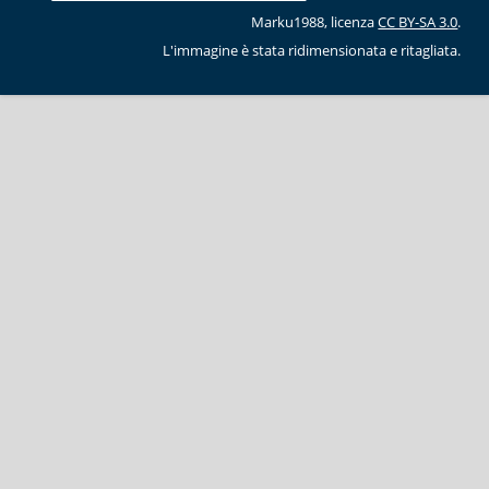
Marku1988, licenza
CC BY-SA 3.0
.
L'immagine è stata ridimensionata e ritagliata.