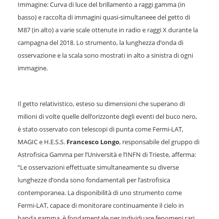
Immagine: Curva di luce del brillamento a raggi gamma (in
basso) e raccolta di immagini quasi-simultaneee del getto di
M87 (in alto) a varie scale ottenute in radio e raggi X durante la
campagna del 2018. Lo strumento, la lunghezza d’onda di
osservazione e la scala sono mostrati in alto a sinistra di ogni
immagine.
Il getto relativistico, esteso su dimensioni che superano di
milioni di volte quelle dell’orizzonte degli eventi del buco nero,
è stato osservato con telescopi di punta come Fermi-LAT,
MAGIC e H.E.S.S.
Francesco Longo
, responsabile del gruppo di
Astrofisica Gamma per l’Università e l’INFN di Trieste, afferma:
“Le osservazioni effettuate simultaneamente su diverse
lunghezze d’onda sono fondamentali per l’astrofisica
contemporanea. La disponibilità di uno strumento come
Fermi-LAT, capace di monitorare continuamente il cielo in
banda gamma, è fondamentale per individuare fenomeni rari,