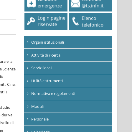
Organi istituzionali
Attività di ricerca
ura e la
Servizi locali
e Scienze
iù
Utilità e strumenti
iti, Cina,
ti. Il
Normativa e regolamenti
Moduli
studio
o deriva
Personale
ivello di
he
Calendario