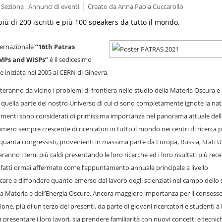
a Sezione , Annunci di eventi
Creato da
Anna Paola Cuccarollo
iù di 200 iscritti e più 100 speakers da tutto il mondo.
nternazionale
“16th Patras
MPs and WISPs”
è il sedicesimo
 iniziata nel 2005 al CERN di Ginevra.
nteranno da vicino i problemi di frontiera nello studio della Materia Oscura e
i quella parte del nostro Universo di cui ci sono completamente ignote la nat
menti sono considerati di primissima importanza nel panorama attuale dell
ero sempre crescente di ricercatori in tutto il mondo nei centri di ricerca p
inquanta congressisti, provenienti in massima parte da Europa, Russia, Stati Un
nno i temi più caldi presentando le loro ricerche ed i loro risultati più recen
fatti ormai affermato come l’appuntamento annuale principale a livello
are e diffondere quanto emerso dal lavoro degli scienziati nel campo dello 
la Materia e dell’Energia Oscure. Ancora maggiore importanza per il consess
ne, più di un terzo dei presenti, da parte di giovani ricercatori e studenti a l
presentare i loro lavori, sia prendere familiarità con nuovi concetti e tecnic