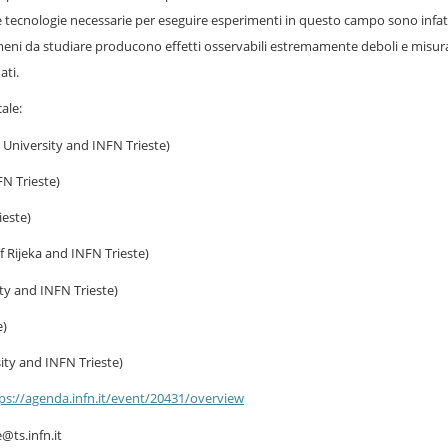
te tecnologie necessarie per eseguire esperimenti in questo campo sono infat
meni da studiare producono effetti osservabili estremamente deboli e misura
ati.
ale:
 University and INFN Trieste)
N Trieste)
ieste)
f Rijeka and INFN Trieste)
ty and INFN Trieste)
e)
ity and INFN Trieste)
ps://agenda.infn.it/event/20431/overview
@ts.infn.it