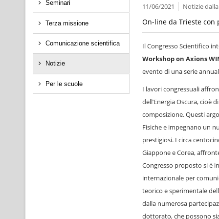
Seminari
11/06/2021
Notizie dall
On-line da Trieste con p
Terza missione
Comunicazione scientifica
Il Congresso Scientifico i
Workshop on Axions WI
Notizie
evento di una serie annuale
Per le scuole
I lavori congressuali affro
dell’Energia Oscura, cioè d
composizione. Questi argo
Fisiche e impegnano un num
prestigiosi. I circa centoc
Giappone e Corea, affrontera
Congresso proposto si è in
internazionale per comunic
teorico e sperimentale del
dalla numerosa partecipazio
dottorato, che possono sia 