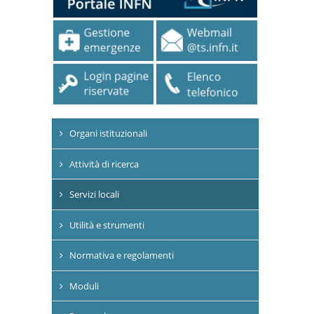
Organi istituzionali
Attività di ricerca
Servizi locali
Utilità e strumenti
Normativa e regolamenti
Moduli