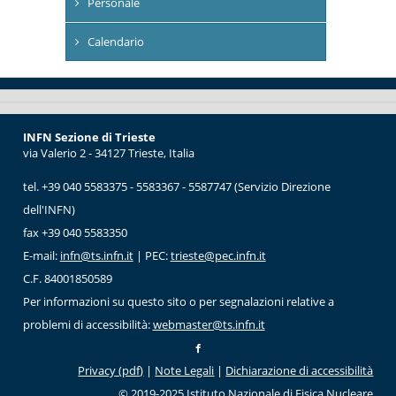
Personale
Calendario
INFN Sezione di Trieste
via Valerio 2 - 34127 Trieste, Italia
tel. +39 040 5583375 - 5583367 - 5587747 (Servizio Direzione
dell'INFN)
fax +39 040 5583350
E-mail:
infn@ts.infn.it
| PEC:
trieste@pec.infn.it
C.F. 84001850589
Per informazioni su questo sito o per segnalazioni relative a
problemi di accessibilità:
webmaster@ts.infn.it
Privacy (pdf)
|
Note Legali
|
Dichiarazione di accessibilità
© 2019-2025 Istituto Nazionale di Fisica Nucleare