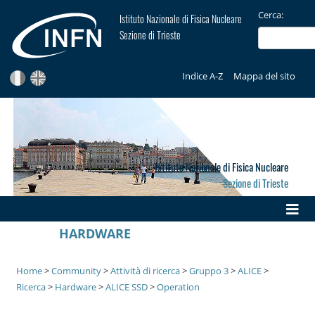
Cerca:
Istituto Nazionale di Fisica Nucleare
Sezione di Trieste
Indice A-Z
Mappa del sito
Istituto Nazionale di Fisica Nucleare
Sezione di Trieste
HARDWARE
Home
>
Community
>
Attività di ricerca
>
Gruppo 3
>
ALICE
>
Ricerca
>
Hardware
>
ALICE SSD
>
Operation