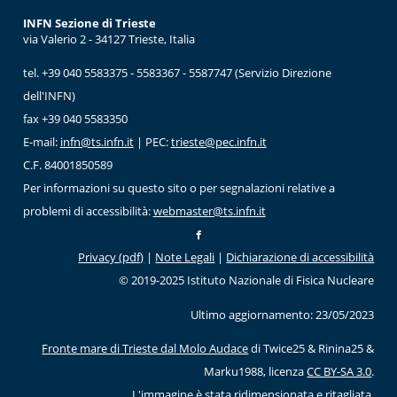
INFN Sezione di Trieste
via Valerio 2 - 34127 Trieste, Italia
tel. +39 040 5583375 - 5583367 - 5587747 (Servizio Direzione
dell'INFN)
fax +39 040 5583350
E-mail:
infn@ts.infn.it
| PEC:
trieste@pec.infn.it
C.F. 84001850589
Per informazioni su questo sito o per segnalazioni relative a
problemi di accessibilità:
webmaster@ts.infn.it
Privacy (pdf)
|
Note Legali
|
Dichiarazione di accessibilità
© 2019-2025 Istituto Nazionale di Fisica Nucleare
Ultimo aggiornamento: 23/05/2023
Fronte mare di Trieste dal Molo Audace
di Twice25 & Rinina25 &
Marku1988, licenza
CC BY-SA 3.0
.
L'immagine è stata ridimensionata e ritagliata.