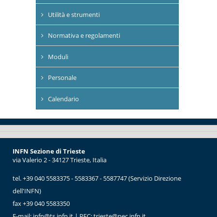
Utilità e strumenti
Normativa e regolamenti
Moduli
Personale
Calendario
INFN Sezione di Trieste
via Valerio 2 - 34127 Trieste, Italia
tel. +39 040 5583375 - 5583367 - 5587747 (Servizio Direzione
dell'INFN)
fax +39 040 5583350
E-mail:
infn@ts.infn.it
| PEC:
trieste@pec.infn.it