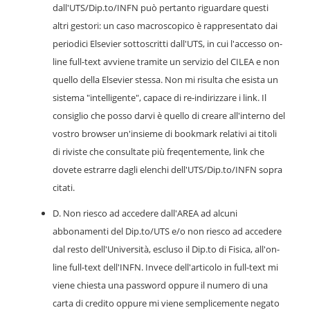
dall'UTS/Dip.to/INFN può pertanto riguardare questi
altri gestori: un caso macroscopico è rappresentato dai
periodici Elsevier sottoscritti dall'UTS, in cui l'accesso on-
line full-text avviene tramite un servizio del CILEA e non
quello della Elsevier stessa. Non mi risulta che esista un
sistema "intelligente", capace di re-indirizzare i link. Il
consiglio che posso darvi è quello di creare all'interno del
vostro browser un'insieme di bookmark relativi ai titoli
di riviste che consultate più freqentemente, link che
dovete estrarre dagli elenchi dell'UTS/Dip.to/INFN sopra
citati.
D. Non riesco ad accedere dall'AREA ad alcuni
abbonamenti del Dip.to/UTS e/o non riesco ad accedere
dal resto dell'Università, escluso il Dip.to di Fisica, all'on-
line full-text dell'INFN. Invece dell'articolo in full-text mi
viene chiesta una password oppure il numero di una
carta di credito oppure mi viene semplicemente negato