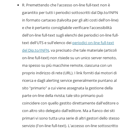
R. Premettendo che l'accesso on-line full-text non è
garantito per tutti i periodici sottoscritti dal Dip.to/INFN
in formato cartaceo (talvolta per gli alti costi dell'on-line)
e che è pertanto consigliabile verificare l'accessibilità
dell'on-line full-text sugli elenchi dei periodici on-line full-
text dell'UTS e sull'elenco dei
periodici on-line full-text
del Dip.to/INFN
, va precisato che tale materiale (articoli
on-line full-text) non risiede su un unico server remoto,
ma spesso su più macchine remote, ciascuna con un
proprio indirizzo di rete (URL). I link forniti dai motori di
ricerca e dagli alerting service generalmente puntano al
sito "primario" a cui viene assegnata la gestione della
parte on-line della rivista; tale sito primario può
coincidere con quello gestito direttamente dall'editore o
con altro sito delegato dall'editore. Ma a fianco dei siti
primari vi sono tutta una serie di altri gestori dello stesso
servizio (l'on-line full-text). L'accesso on-line sottoscritto