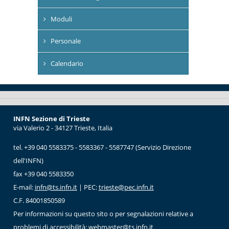
Moduli
Personale
Calendario
INFN Sezione di Trieste
via Valerio 2 - 34127 Trieste, Italia
tel. +39 040 5583375 - 5583367 - 5587747 (Servizio Direzione
dell'INFN)
fax +39 040 5583350
E-mail:
infn@ts.infn.it
| PEC:
trieste@pec.infn.it
C.F. 84001850589
Per informazioni su questo sito o per segnalazioni relative a
problemi di accessibilità:
webmaster@ts.infn.it