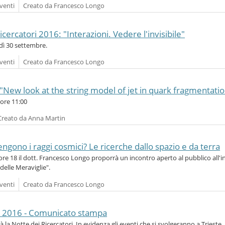
venti
Creato da Francesco Longo
cercatori 2016: "Interazioni. Vedere l'invisibile"
dì 30 settembre.
venti
Creato da Francesco Longo
 "New look at the string model of jet in quark fragmentati
ore 11:00
Creato da Anna Martin
ngono i raggi cosmici? Le ricerche dallo spazio e da terra
ore 18 il dott. Francesco Longo proporrà un incontro aperto al pubblico all'i
delle Meraviglie".
venti
Creato da Francesco Longo
ri 2016 - Comunicato stampa
à la Notte dei Ricercatori. In evidenza gli eventi che si svolgeranno a Trieste.