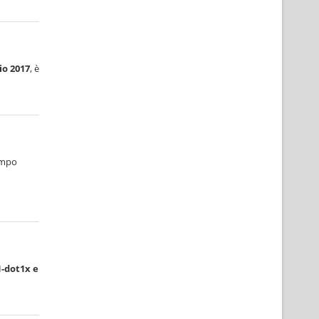
lio 2017
, è
empo
-dot1x e