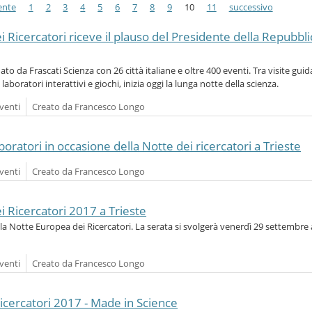
ente
1
2
3
4
5
6
7
8
9
10
11
successivo
 Ricercatori riceve il plauso del Presidente della Repubbli
nato da Frascati Scienza con 26 città italiane e oltre 400 eventi. Tra visite guid
, laboratori interattivi e giochi, inizia oggi la lunga notte della scienza.
venti
Creato da Francesco Longo
boratori in occasione della Notte dei ricercatori a Trieste
venti
Creato da Francesco Longo
 Ricercatori 2017 a Trieste
la Notte Europea dei Ricercatori. La serata si svolgerà venerdì 29 settembre 
venti
Creato da Francesco Longo
icercatori 2017 - Made in Science