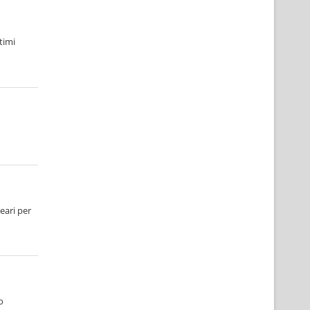
timi
eari per
o