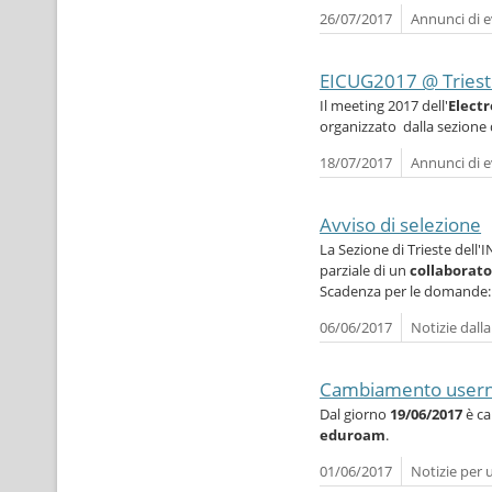
26/07/2017
Annunci di e
EICUG2017 @ Tries
Il meeting 2017 dell'
Electr
organizzato dalla sezione di
18/07/2017
Annunci di e
Avviso di selezione
La Sezione di Trieste dell
parziale di un
collaborat
Scadenza per le domande
06/06/2017
Notizie dall
Cambiamento userna
Dal giorno
19/06/2017
è ca
eduroam
.
01/06/2017
Notizie per 