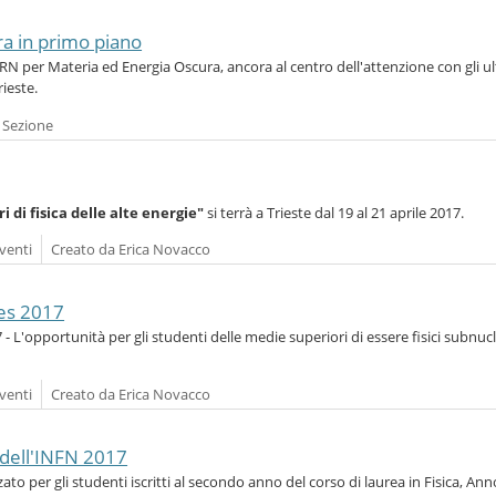
ra in primo piano
RN per Materia ed Energia Oscura, ancora al centro dell'attenzione con gli ul
rieste.
a Sezione
i di fisica delle alte energie"
si terrà a Trieste dal 19 al 21 aprile 2017.
venti
Creato da Erica Novacco
ses 2017
 - L'opportunità per gli studenti delle medie superiori di essere fisici subnucl
venti
Creato da Erica Novacco
i dell'INFN 2017
zato per gli studenti iscritti al secondo anno del corso di laurea in Fisica, Ann