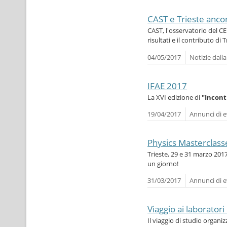
CAST e Trieste anco
CAST, l'osservatorio del CE
risultati e il contributo di T
04/05/2017
Notizie dall
IFAE 2017
La XVI edizione di
"Incontr
19/04/2017
Annunci di e
Physics Masterclas
Trieste, 29 e 31 marzo 2017
un giorno!
31/03/2017
Annunci di e
Viaggio ai laborator
Il viaggio di studio organiz