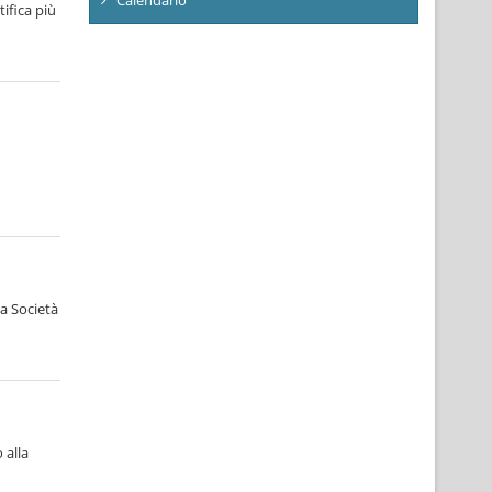
ifica più
la Società
 alla