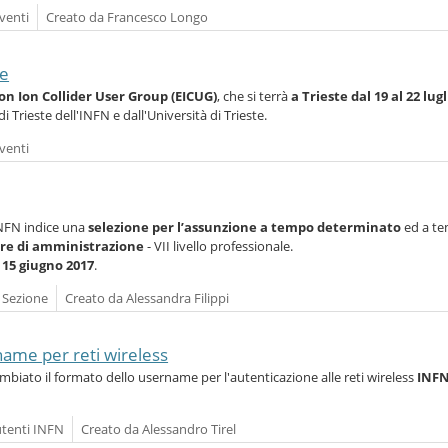
venti
Creato da Francesco Longo
te
on Ion Collider User Group (EICUG)
, che si terrà
a Trieste dal 19 al 22 lug
 Trieste dell'INFN e dall'Università di Trieste.
venti
'INFN indice una
selezione per l’assunzione a tempo determinato
ed a t
ore di amministrazione
- VII livello professionale.
:
15 giugno 2017
.
a Sezione
Creato da Alessandra Filippi
me per reti wireless
mbiato il formato dello username per l'autenticazione alle reti wireless
INFN
utenti INFN
Creato da Alessandro Tirel