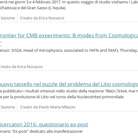
rrà nei giorni 3 e 4 febbraio 2017. In questo viaggio di studio visitiamo i La
(Padova) e del Gran Sasso (L'Aquila).
a Sezione
Creato da Erica Novacco
frontier for CMB experiments: B-modes from Cosmologica
"
ofessor, SISSA, Head of Astrophysics, associated to INFN and INAF), Thursday
Creato da Erica Novacco
uovo tassello nel puzzle del problema del Litio cosmologi
 pubblicato i risultati ottenuti nello studio della reazione 7Be(n,?)He4, mai
e per la produzione di Litio nel corso della Nucleosintesi primordiale.
a Sezione
Creato da Paolo Maria Milazzo
icercatori 2016: questionario ex-post
onario "Ex-post" dedicato alla manifestazione!