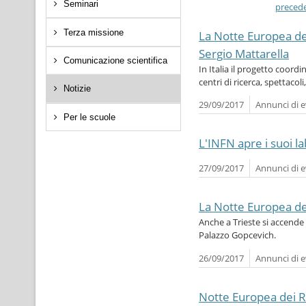
Seminari
preced
Terza missione
La Notte Europea dei
Sergio Mattarella
Comunicazione scientifica
In Italia il progetto coordi
centri di ricerca, spettacoli
Notizie
29/09/2017
Annunci di e
Per le scuole
L'INFN apre i suoi la
27/09/2017
Annunci di e
La Notte Europea dei
Anche a Trieste si accende 
Palazzo Gopcevich.
26/09/2017
Annunci di e
Notte Europea dei R